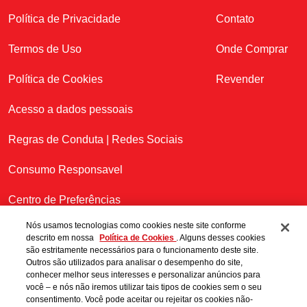
Política de Privacidade
Contato
Termos de Uso
Onde Comprar
Política de Cookies
Revender
Acesso a dados pessoais
Regras de Conduta | Redes Sociais
Consumo Responsavel
Centro de Preferências
Nós usamos tecnologias como cookies neste site conforme
descrito em nossa
Política de Cookies
. Alguns desses cookies
são estritamente necessários para o funcionamento deste site.
SAC:
0800 888 1010
Outros são utilizados para analisar o desempenho do site,
conhecer melhor seus interesses e personalizar anúncios para
(segunda à sexta-feira, das 08h às 16h)
Beba com
você – e nós não iremos utilizar tais tipos de cookies sem o seu
moderação
consentimento. Você pode aceitar ou rejeitar os cookies não-