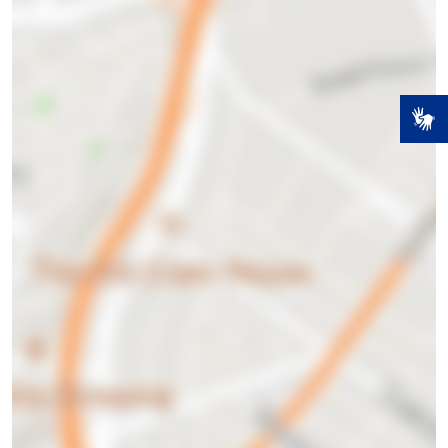
Você
tem
mais de
18
anos?
NÃO
SIM