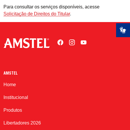
Para consultar os serviços disponíveis, acesse
Você tem mais de
Solicitação de Direitos do Titular
.
18 anos?
NÃO
SIM
AMSTEL
Home
Institucional
Produtos
Libertadores 2026