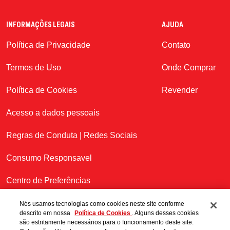
INFORMAÇÕES LEGAIS
AJUDA
Política de Privacidade
Contato
Termos de Uso
Onde Comprar
Política de Cookies
Revender
Acesso a dados pessoais
Regras de Conduta | Redes Sociais
Consumo Responsavel
Centro de Preferências
Nós usamos tecnologias como cookies neste site conforme
descrito em nossa
Política de Cookies
. Alguns desses cookies
são estritamente necessários para o funcionamento deste site.
VOLTAR AO TOPO
SAC:
0800 888 1010