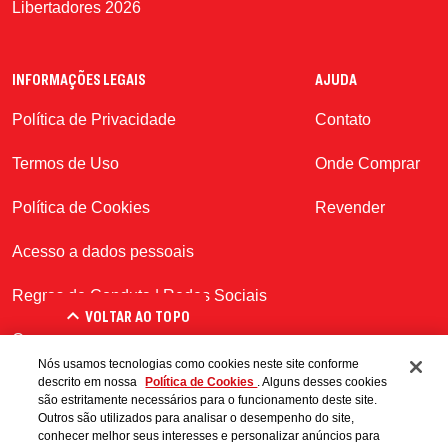
Libertadores 2026
INFORMAÇÕES LEGAIS
AJUDA
Política de Privacidade
Contato
Termos de Uso
Onde Comprar
Política de Cookies
Revender
Acesso a dados pessoais
Regras de Conduta | Redes Sociais
VOLTAR AO TOPO
Consumo Responsavel
Nós usamos tecnologias como cookies neste site conforme
descrito em nossa
Política de Cookies
. Alguns desses cookies
Centro de Preferências
são estritamente necessários para o funcionamento deste site.
Outros são utilizados para analisar o desempenho do site,
conhecer melhor seus interesses e personalizar anúncios para
Beba com