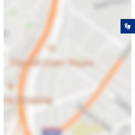
tem
mais de
18
anos?
NÃO
SIM