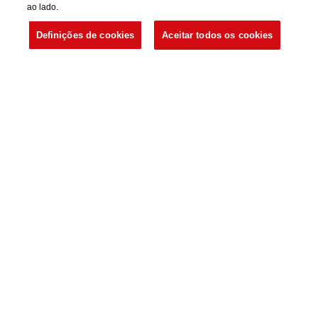
©
ao lado.
HEINEKEN
Brasil
Definições de cookies
Aceitar todos os cookies
INSCREVA-SE
Cadastrar com sua rede social:
FACEBOOK
GOOGLE
OU
E-MAIL