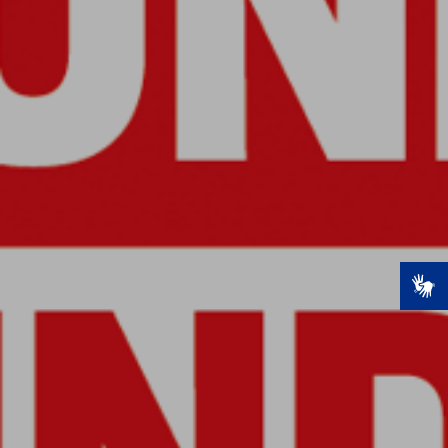
AMSTEL APOIA O
CONSUMO
CONSCIENTE
Você tem mais de
18 anos?
NÃO
SIM