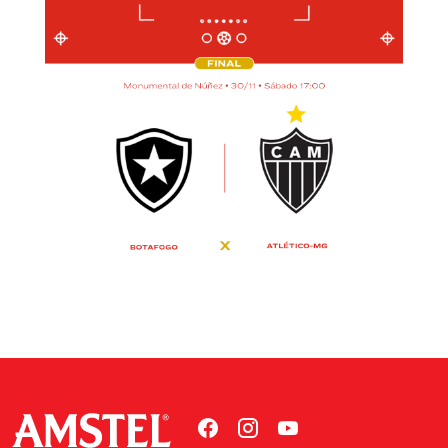
AMSTEL APOIA O
CONSUMO
CONSCIENTE
Você tem mais de
18 anos?