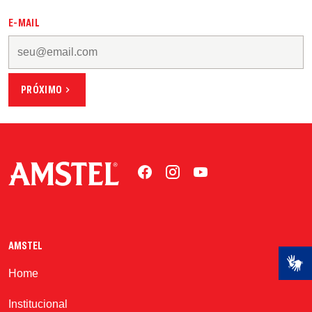
E-MAIL
PRÓXIMO
AMSTEL APOIA O
CONSUMO
CONSCIENTE
Você tem mais de
18 anos?
AMSTEL
Home
NÃO
SIM
Institucional